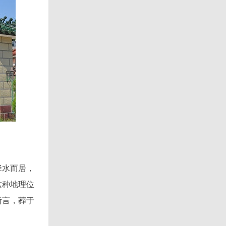
择水而居，
这种地理位
断言，葬于