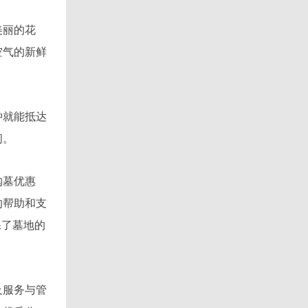
美丽的花
空气的新鲜
。
钟就能抵达
问。
购墓优惠
的帮助和支
保了墓地的
及服务与管