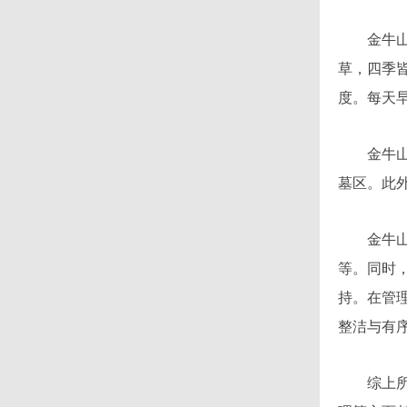
金牛山公
草，四季
度。每天
金牛山公
墓区。此
金牛山公
等。同时
持。在管
整洁与有
综上所述