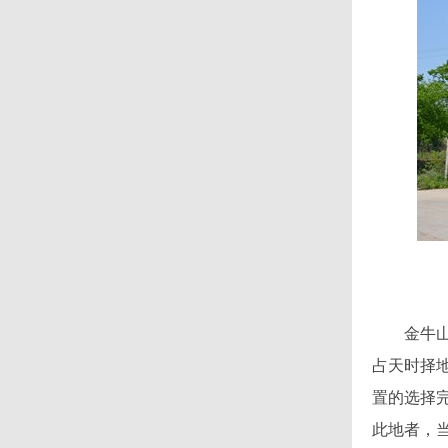
金牛山公
占天时择
置的选择
此地者，