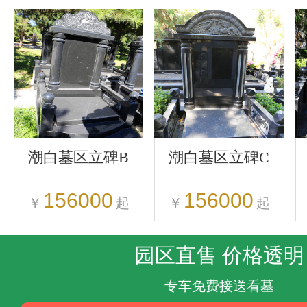
潮白墓区立碑B
潮白墓区立碑C
156000
156000
￥
起
￥
起
园区直售 价格透明
专车免费接送看墓