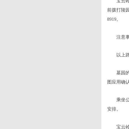
宝云岭墓
前拨打陵园
8919。
注意事
以上路线
墓园的具
图应用确
乘坐公交
安排。
宝云岭墓