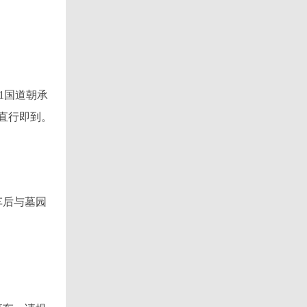
1国道朝承
，直行即到。
车后与墓园