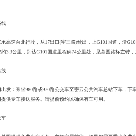
线
速向北行驶，从17出口(密三路)驶出，上G101国道，沿G10
约3.3公里，到达G101国道里程碑74公里处，见墓园路标左转
线
发：乘坐980路或970路公交车至密云公共汽车总站下车，下
园提供专车接送服务。请提前预约以确保有车可用。
车