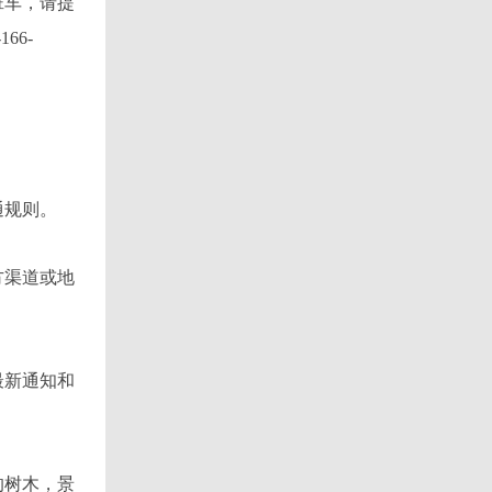
班车，请提
66-
通规则。
方渠道或地
最新通知和
的树木，景