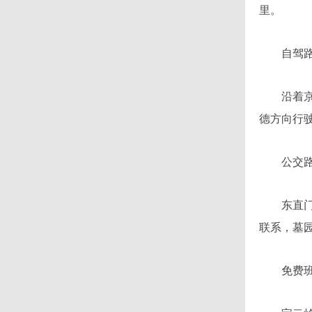
里。
自驾路
沿着京承高
德方向行驶
公交路
东直门出
联系，墓
免费班